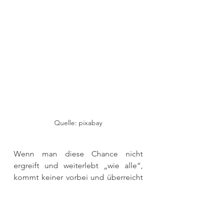
Quelle: pixabay
Wenn man diese Chance nicht 
ergreift und weiterlebt „wie alle“, 
kommt keiner vorbei und überreicht 
einem eine Urkunde mit der Zahl 6. 
Nein, das geschieht auf der 
geistigen Ebene. 