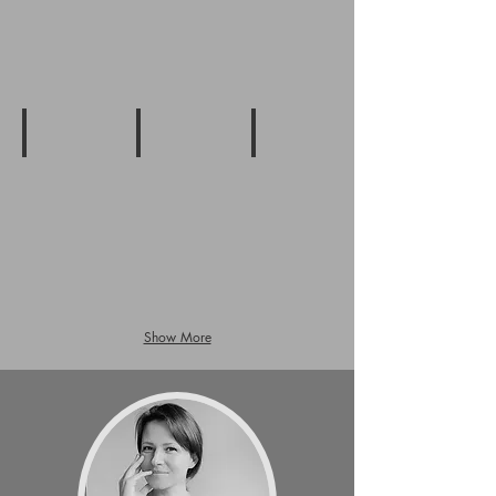
7. TÜR
8. TÜR
9. TÜR
öffne
öffne
öffne
mich...
mich...
mich...
Show More