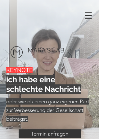
MARA'S LAB
KEYNOTE
ich habe eine
schlechte Nachricht
oder wie du einen ganz eigenen Part
zur Verbesserung der Gesellschaft
beiträgst.
Termin anfragen