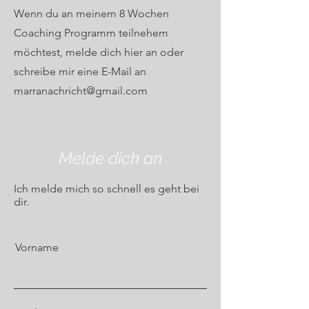
Wenn du an meinem 8 Wochen
Coaching Programm teilnehem
möchtest, melde dich hier an oder
schreibe mir eine E-Mail an
marranachricht@gmail.com
Melde dich an
Ich melde mich so schnell es geht bei
dir.
Vorname