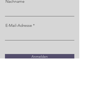
Nachname
E-Mail-Adresse
Anmelden
bevor du mich buchst:
Bitte beachte, dass es sich um ein One-way
Ticket handelt. Im Coaching wird dein
Bewusstsein erweitert. In diesen 8 Wochen
säe ich Samen, die erst später ihre volle Kraft