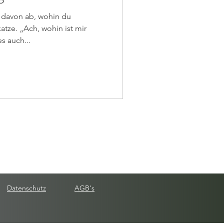
 davon ab, wohin du
atze. „Ach, wohin ist mir
s auch...
Datenschutz
AGB's